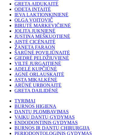
GRETA AIDUKAITĖ
ODETA INTAITĖ
IEVA LAKTIONKINIENĖ
OLGA VOITOVIČ
BIRUTĖ MARKEVIČIENĖ
JOLITA JUKNIENĖ
JUSTINA MEŠKUOTIENĖ
AISTĖ CICĖNAITĖ
ŽANETA FARAON
ŠARŪNĖ POVILIŪNAITĖ
GIEDRĖ PELDŽIUVIENĖ
VILTĖ JURGAITIENĖ
ADELĖ KUPČIŪNĖ
AGNĖ ORLAUSKAITĖ
ASTA MIKALKĖNĖ
ARŪNĖ URBONAITĖ
GRETA DAILIDĖNĖ
TYRIMAI
BURNOS HIGIENA
DANTŲ PLOMBAVIMAS
VAIKŲ DANTŲ GYDYMAS
ENDODONTINIS GYDYMAS
BURNOS IR DANTŲ CHIRURGIJA
PERIODONTOLOGINIS GYDYMAS