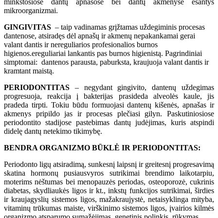
minkštosiose dantų apnašose bei dantų akmenyse esantys
mikroorganizmai.
GINGIVITAS
– taip vadinamas grįžtamas uždegiminis procesas
dantenose, atsiradęs dėl apnašų ir akmenų nepakankamai gerai
valant dantis ir nereguliarios profesionalios burnos
higienos.ereguliariai lankantis pas burnos higienistą. Pagrindiniai
simptomai: dantenos parausta, paburksta, kraujuoja valant dantis ir
kramtant maistą.
PERIODONTITAS
– negydant gingivito, dantenų uždegimas
progresuoja, reakcija į bakterijas prasideda alveolės kaule, jis
pradeda tirpti. Tokiu būdu formuojasi dantenų kišenės, apnašas ir
akmenys pripildo jas ir procesas plečiasi gilyn. Paskutiniosiose
periodontito stadijose pastebimas dantų judėjimas, kuris atspindi
didelę dantų netekimo tikimybę.
BENDRA ORGANIZMO BŪKLĖ IR PERIODONTITAS:
Periodonto ligų atsiradimą, sunkesnį laipsnį ir greitesnį progresavimą
skatina hormonų pusiausvyros sutrikimai brendimo laikotarpiu,
moterims nėštumas bei menopauzės periodas, osteoporozė, cukrinis
diabetas, skydliaukės ligos ir kt., inkstų funkcijos sutrikimai, širdies
ir kraujagyslių sistemos ligos, mažakraujystė, netaisyklinga mityba,
vitaminų trūkumas maiste, virškinimo sistemos ligos, įvairios kilmės
organizmo atsparumo sumažėjimas, genetinis polinkis, rūkymas.