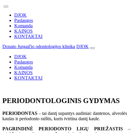
DJOK
Paslaugos
Komanda
KAINOS
KONTAKTAI
Donato Jurgaičio odontologijos klinika
DJOK
DJOK
Paslaugos
Komanda
KAINOS
KONTAKTAI
PERIODONTOLOGINIS GYDYMAS
PERIODONTAS
– tai dantį supantys audiniai: dantenos, alveolės
kaulas ir periodonto raištis, kuris tvirtina dantį kaule.
PAGRINDINĖ PERIODONTO LIGŲ PRIEŽASTIS
–